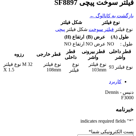
فیلتر سوخت پیچی SF8897
بازگشت به کاتالوگ ←
نوع فیلتر
شکل فیلتر
نوع فیلتر
فیلتر سوخت
شکل فیلتر
پیچی
طول (A)
عرض (B)
ارتفاع (H)
طول :
NO
عرض
NO
ارتفاع
NO
قطر داخلی
قطر بیرونی
قطر
قطر خارجی
رزوه
واشر
واشر
داخلی
نوع فیلتر
نوع
نوع فیلتر
M 32
نوع فیلتر
نوع فیلتر
93
X 1.5
108mm
103mm
فیلتر
کاربرد
دنیس - Dennis
F3000
خبرنامه
" indicates required fields
*
"
پست الکترونیکی شما
*