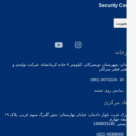
Security Co
خانه
همدان، شهرستان تویسرکان، کیلومتر ۷ جاده کرمانشاه، شرکت تولیدی و
تی فیلتر سرکان
(081) 34731116- 18
نمایش روی نقشه
اد مرکزی
شهرک غرب، بلوار دادمان، خیابان بهارستان، نبش گلبرگ سوم غربی، پلاک ۱۹
بقه چهارم
ی :1468833146
(021) 49368000