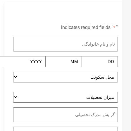
" indicates required fields
"
*
نام
و
نام
تاریخ
خانوادگی
تولد
*
*
محل
سکونت
*
میزان
تحصیلات
*
گرایش
مدرک
تحصیلی
سوابق