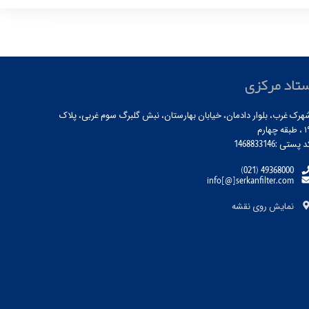
تاد مرکزی
هرک غرب، بلوار دادمان، خیابان بهارستان، نبش گلبرگ سوم غربی، پلاک
بقه چهارم
 پستی :1468833146
(021) 49368000
info[@]serkanfilter.com
نمایش روی نقشه