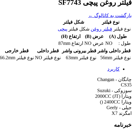
فیلتر روغن پیچی SF7743
بازگشت به کاتالوگ ←
نوع فیلتر
شکل فیلتر
نوع فیلتر
فیلتر روغن
شکل فیلتر
پیچی
طول (A)
عرض (B)
ارتفاع (H)
طول :
NO
عرض
NO
ارتفاع
87mm
قطر داخلی واشر
قطر بیرونی واشر
قطر داخلی
قطر خارجی
نوع فیلتر
56mm
نوع فیلتر
63mm
نوع فیلتر
NO
نوع فیلتر
66.2mm
کاربرد
چانگان - Changan
CS35
سوزوکی - Suzuki
ویتارا 2000CC (JT)
ویتارا 2400CC ()
جیلی - Geely
امگرند X7
خبرنامه