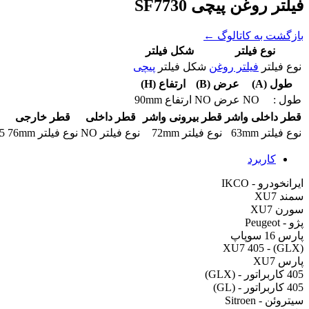
فیلتر روغن پیچی SF7730
بازگشت به کاتالوگ ←
نوع فیلتر
شکل فیلتر
نوع فیلتر
فیلتر روغن
شکل فیلتر
پیچی
طول (A)
عرض (B)
ارتفاع (H)
طول :
NO
عرض
NO
ارتفاع
90mm
قطر داخلی واشر
قطر بیرونی واشر
قطر داخلی
قطر خارجی
نوع فیلتر
63mm
نوع فیلتر
72mm
نوع فیلتر
NO
نوع فیلتر
76mm
5
کاربرد
ایرانخودرو - IKCO
سمند XU7
سورن XU7
پژو - Peugeot
پارس 16 سوپاپ
XU7 405 - (GLX)
پارس XU7
405 کاربراتور - (GLX)
405 کاربراتور - (GL)
سیتروئن - Sitroen