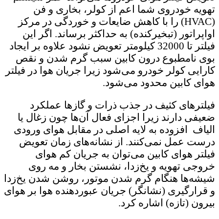
تهویه خودروی شما اعم از کولر، بخاری و فن
(HVAC) را با کاهش ضایعات و خوردگی در مرکز
اواپراتور (تبخیرکنده) به حداکثر برساند. اگر این
فیلتر تا 32000 کیلومتر تعویض نشود علاوه بر ایجاد
بوی نامطبوع درون کابین سبب گرم شدن و نقص
کارایی کولر خودرو می‌شود زیرا جریان هوا در فیلتر
هوای کابین محدود می‌شود.
فیلترهای کثیف در جذب ذرات و گازها عملکرد
ضعیفی دارند زیرا اجزای فعال آن‌ها چون زغال یا
الیاف افزوده به لایه اصلی در مقابل هوای ورودی
درست عمل نمی‌کنند. از نشانه‌های زمان تعویض
فیلتر هوای کابین می‌توان به جریان کم هوای
خروجی تهویه و یخ‌زدا، نشستن بخار و مه روی
شیشه‌ها هنگام گرم شدن موتور، روشن شدن یخ‌زدا
و قرارگیری (نشانگر) جریان عبوردهنده هوا بر هوای
بیرون (تازه) اشاره کرد.