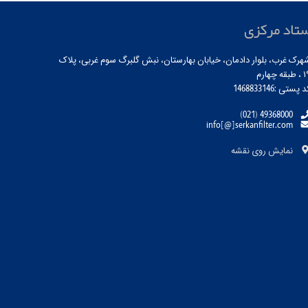
تاد مرکزی
هرک غرب، بلوار دادمان، خیابان بهارستان، نبش گلبرگ سوم غربی، پلاک
بقه چهارم
 پستی :1468833146
(021) 49368000
info[@]serkanfilter.com
نمایش روی نقشه