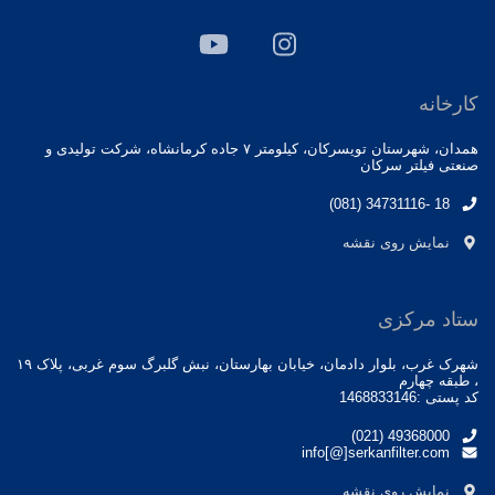
کارخانه
همدان، شهرستان تویسرکان، کیلومتر ۷ جاده کرمانشاه، شرکت تولیدی و
صنعتی فیلتر سرکان
(081) 34731116- 18
نمایش روی نقشه
ستاد مرکزی
شهرک غرب، بلوار دادمان، خیابان بهارستان، نبش گلبرگ سوم غربی، پلاک ۱۹
، طبقه چهارم
کد پستی :1468833146
(021) 49368000
info[@]serkanfilter.com
نمایش روی نقشه