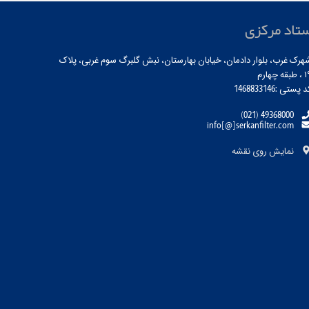
تاد مرکزی
هرک غرب، بلوار دادمان، خیابان بهارستان، نبش گلبرگ سوم غربی، پلاک
بقه چهارم
 پستی :1468833146
(021) 49368000
info[@]serkanfilter.com
نمایش روی نقشه