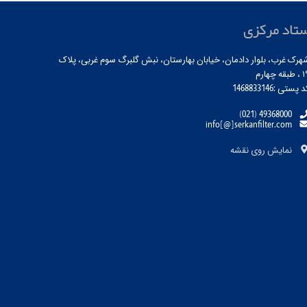
تاد مرکزی
هرک غرب، بلوار دادمان، خیابان بهارستان، نبش گلبرگ سوم غربی، پلاک
بقه چهارم
 پستی :1468833146
(021) 49368000
info[@]serkanfilter.com
نمایش روی نقشه